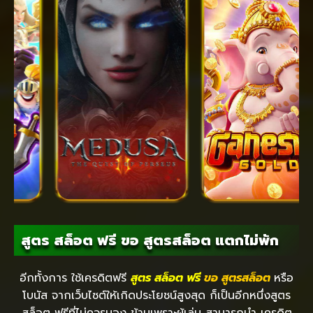
สูตร สล็อต ฟรี ขอ สูตรสล็อต แตกไม่พัก
อีกทั้งการ ใช้เครดิตฟรี
สูตร สล็อต ฟรี
ขอ สูตรสล็อต
หรือ
โบนัส จากเว็บไซต์ให้เกิดประโยชน์สูงสุด ก็เป็นอีกหนึ่งสูตร
สล็อต ฟรีที่ไม่ควรมอง ข้ามเพราะผู้เล่น สามารถนำ เครดิต