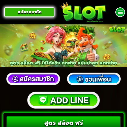
สมัครสมาชิก
สูตร สล็อต ฟรี