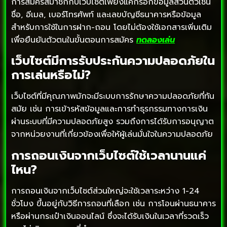
การสมัครสมาชิกกับเว็บไซต์เพียงแค่กรอกข้อมูลส่วนตัวเช่น
ชื่อ, อีเมล, เบอร์โทรศัพท์ และเลขบัญชีธนาคารหรือข้อมูล
สำหรับการใช้ในการฝาก-ถอน โดยไม่ต้องใช้เอกสารเพิ่มเติม
เพื่อยืนยันตัวตนในขั้นตอนการสมัคร
ทดลองเล่น
เว็บไซต์มีการรับประกันความปลอดภัยใน
การเล่นหรือไม่?
เว็บไซต์ที่มีคุณภาพมักจะมีระบบการรักษาความปลอดภัยที่ทัน
สมัย เช่น การเข้ารหัสข้อมูลและการทำธุรกรรมทางการเงิน
ผ่านระบบที่มีความปลอดภัยสูง รวมถึงการได้รับการอนุญาต
จากหน่วยงานที่เกี่ยวข้องเพื่อให้ผู้เล่นมั่นใจในความปลอดภัย
การถอนเงินจากเว็บไซต์ใช้เวลานานแค่
ไหน?
การถอนเงินจากเว็บไซต์ส่วนใหญ่จะใช้เวลาระหว่าง 1-24
ชั่วโมง ขึ้นอยู่กับวิธีการถอนที่เลือก เช่น การโอนผ่านธนาคาร
หรือผ่านกระเป๋าเงินออนไลน์ ซึ่งจะได้รับเงินในเวลาที่รวดเร็ว