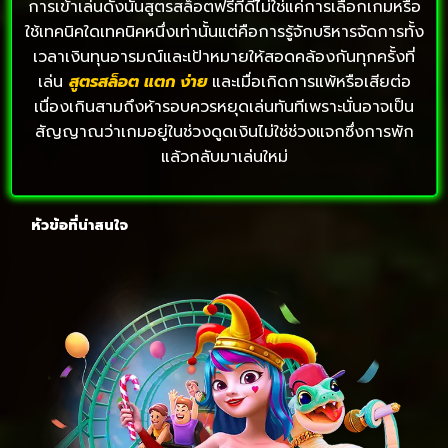
การเข้าเล่นดังนั้นสูตรสล็อตฟรีที่ดีไม่ใช่แค่การเลือกเกมหรือ
ใช้เทคนิคใดเทคนิคหนึ่งเท่านั้นแต่คือการรู้จักบริหารจัดการทั้ง
เวลาเงินทุนอารมณ์และเป้าหมายให้สอดคล้องกันทุกครั้งที่
เล่น
สูตรสล็อต แตก ง่าย
และเมื่อเกิดการแพ้หรือเสียต่อ
เนื่องเกินสามถึงห้ารอบควรหยุดเล่นทันทีเพราะนั่นอาจเป็น
สัญญาณว่าเกมอยู่ในช่วงดูดเงินไม่ใช่ช่วงแจกซึ่งการพัก
แล้วกลับมาเล่นใหม่
หัวข้อที่น่าสนใจ