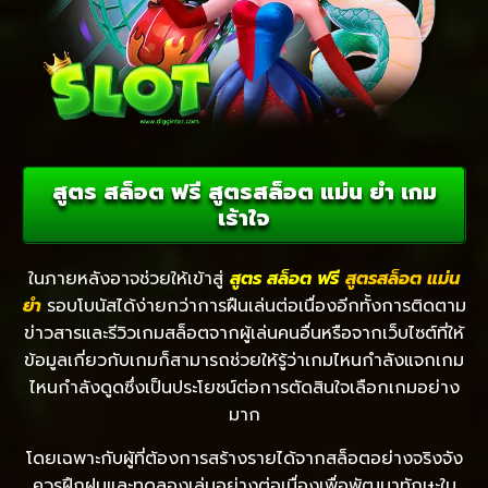
สูตร สล็อต ฟรี สูตรสล็อต แม่น ยํา เกม
เร้าใจ
ในภายหลังอาจช่วยให้เข้าสู่
สูตร สล็อต ฟรี
สูตรสล็อต แม่น
ยํา
รอบโบนัสได้ง่ายกว่าการฝืนเล่นต่อเนื่องอีกทั้งการติดตาม
ข่าวสารและรีวิวเกมสล็อตจากผู้เล่นคนอื่นหรือจากเว็บไซต์ที่ให้
ข้อมูลเกี่ยวกับเกมก็สามารถช่วยให้รู้ว่าเกมไหนกำลังแจกเกม
ไหนกำลังดูดซึ่งเป็นประโยชน์ต่อการตัดสินใจเลือกเกมอย่าง
มาก
โดยเฉพาะกับผู้ที่ต้องการสร้างรายได้จากสล็อตอย่างจริงจัง
ควรฝึกฝนและทดลองเล่นอย่างต่อเนื่องเพื่อพัฒนาทักษะใน