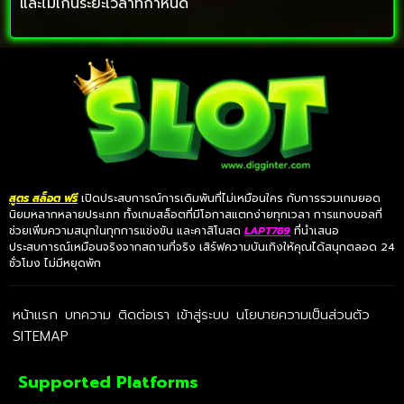
และไม่เกินระยะเวลาที่กำหนด
สูตร สล็อต ฟรี
เปิดประสบการณ์การเดิมพันที่ไม่เหมือนใคร กับการรวมเกมยอด
นิยมหลากหลายประเภท ทั้งเกมสล็อตที่มีโอกาสแตกง่ายทุกเวลา การแทงบอลที่
ช่วยเพิ่มความสนุกในทุกการแข่งขัน และคาสิโนสด
LAPT789
ที่นำเสนอ
ประสบการณ์เหมือนจริงจากสถานที่จริง เสิร์ฟความบันเทิงให้คุณได้สนุกตลอด 24
ชั่วโมง ไม่มีหยุดพัก
หน้าแรก
บทความ
ติดต่อเรา
เข้าสู่ระบบ
นโยบายความเป็นส่วนตัว
SITEMAP
Supported Platforms